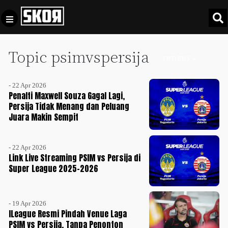
Topic psimvspersija
+
Football
INDEKS +
Privacy
Policy
- 22 Apr 2026
+
Pedoman
Culture
Penalti Maxwell Souza Gagal Lagi,
Pemberitaan
Persija Tidak Menang dan Peluang
Juara Makin Sempit
Media
Sports
+
Siber
Update
- 22 Apr 2026
Disclaimer
Link Live Streaming PSIM vs Persija di
Timnas
Super League 2025-2026
Tentang
Indonesia
Kami
SKOR
SPECIAL
- 19 Apr 2026
ILeague Resmi Pindah Venue Laga
PSIM vs Persija, Tanpa Penonton
Video