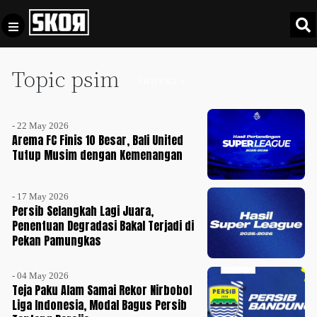
Topic psim
+
Football
INDEKS +
Privacy
Policy
- 22 May 2026
+
Pedoman
Culture
Arema FC Finis 10 Besar, Bali United
Pemberitaan
Tutup Musim dengan Kemenangan
Media
Sports
+
Siber
Update
- 17 May 2026
Disclaimer
Persib Selangkah Lagi Juara,
Timnas
Penentuan Degradasi Bakal Terjadi di
Tentang
Indonesia
Pekan Pamungkas
Kami
SKOR
- 04 May 2026
SPECIAL
Teja Paku Alam Samai Rekor Nirbobol
Liga Indonesia, Modal Bagus Persib
Video