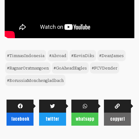
#TimnasIndonesia
#Abroad
#KevinDiks
#DeanJames
#RagnarOratmangoen
#GoAheadEagles
#FCVDender
#BorussiaMonchengladbach
facebook
twitter
whatsapp
copyurl