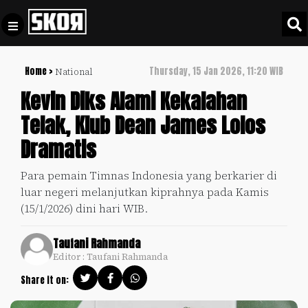
Home >
Thursday, 15 Jan 2026, 11:20 WIB
National
+
Football
Privacy
Kevin Diks Alami Kekalahan
Policy
Telak, Klub Dean James Lolos
+
Pedoman
Culture
Dramatis
Pemberitaan
Media
Sports
+
Para pemain Timnas Indonesia yang berkarier di
Siber
Update
luar negeri melanjutkan kiprahnya pada Kamis
Disclaimer
(15/1/2026) dini hari WIB.
Timnas
Tentang
Indonesia
Taufani Rahmanda
Kami
Editor : Taufani Rahmanda
SKOR
SPECIAL
Share it on:
Video