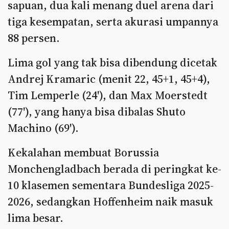
sapuan, dua kali menang duel arena dari
tiga kesempatan, serta akurasi umpannya
88 persen.
Lima gol yang tak bisa dibendung dicetak
Andrej Kramaric (menit 22, 45+1, 45+4),
Tim Lemperle (24'), dan Max Moerstedt
(77'), yang hanya bisa dibalas Shuto
Machino (69').
Kekalahan membuat Borussia
Monchengladbach berada di peringkat ke-
10 klasemen sementara Bundesliga 2025-
2026, sedangkan Hoffenheim naik masuk
lima besar.