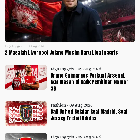
Liga Inggris - 10 Aug 2026
2 Masalah Liverpool Jelang Musim Baru Liga Inggris
Liga Inggris - 09 Aug 2026
Bruno Guimaraes Perkuat Arsenal,
Ada Alasan di Balik Pemilihan Nomor
39
Fashion - 09 Aug 2026
Bali United Sejajar Real Madrid, Soal
Jersey Trefoil Adidas
Liga Inggris - 09 Aug 2026