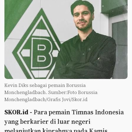
Kevin Diks sebagai pemain Borussia
Monchengladbach. Sumber:Foto Borussia
Monchengladbach/Grafis Jovi/Skor.id
SKOR.id -
Para pemain Timnas Indonesia
yang berkarier di luar negeri
melanjutkan kiprahnya pada Kamis