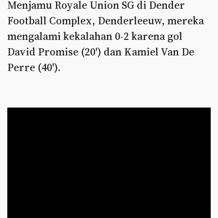
Menjamu Royale Union SG di Dender
Football Complex, Denderleeuw, mereka
mengalami kekalahan 0-2 karena gol
David Promise (20') dan Kamiel Van De
Perre (40').