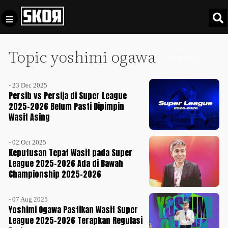
Topic yoshimi ogawa
+
Football
INDEKS +
Privacy
Policy
- 23 Dec 2025
+
Pedoman
Culture
Persib vs Persija di Super League
Pemberitaan
2025-2026 Belum Pasti Dipimpin
Wasit Asing
Media
Sports
+
Siber
Update
- 02 Oct 2025
Disclaimer
Keputusan Tepat Wasit pada Super
Timnas
League 2025-2026 Ada di Bawah
Tentang
Indonesia
Championship 2025-2026
Kami
SKOR
- 07 Aug 2025
SPECIAL
Yoshimi Ogawa Pastikan Wasit Super
League 2025-2026 Terapkan Regulasi
Video