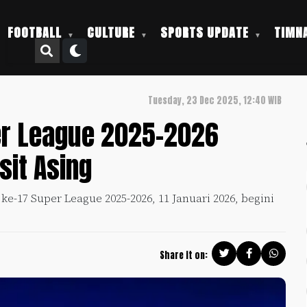
FOOTBALL
CULTURE
SPORTS UPDATE
TIMNA
Tuesday, 23 Dec 2025, 12:40 WIB
per League 2025-2026
sit Asing
e-17 Super League 2025-2026, 11 Januari 2026, begini
Share it on: