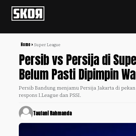
+
Football
Privacy
Policy
Home >
Super League
Persib vs Persija di Su
+
Pedoman
Culture
Pemberitaan
Belum Pasti Dipimpin Wa
Media
Sports
+
Siber
Update
Persib Bandung menjamu Persija Jakarta di pekan k
Disclaimer
respons I.League dan PSSI.
Timnas
Tentang
Indonesia
Kami
Taufani Rahmanda
SKOR
SPECIAL
Video