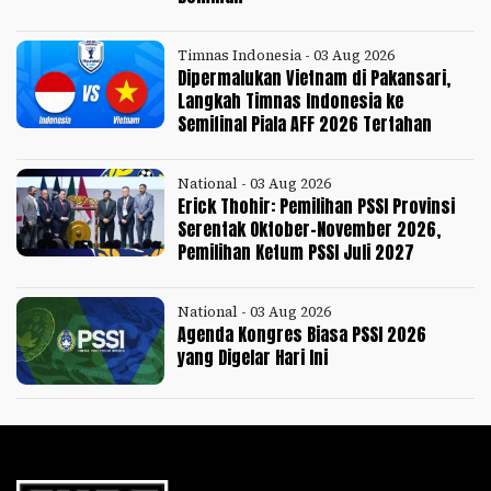
Timnas Indonesia - 03 Aug 2026
Dipermalukan Vietnam di Pakansari,
Langkah Timnas Indonesia ke
Semifinal Piala AFF 2026 Tertahan
National - 03 Aug 2026
Erick Thohir: Pemilihan PSSI Provinsi
Serentak Oktober-November 2026,
Pemilihan Ketum PSSI Juli 2027
National - 03 Aug 2026
Agenda Kongres Biasa PSSI 2026
yang Digelar Hari Ini