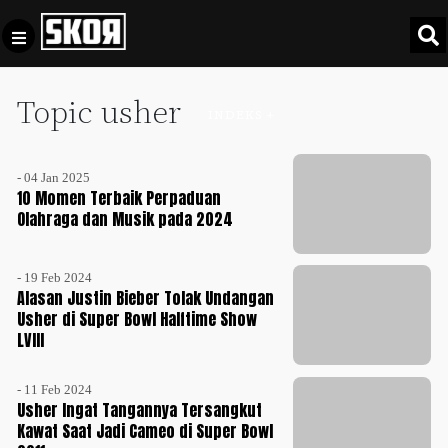
Topic usher
+
Football
INDEKS +
Privacy
Policy
- 04 Jan 2025
+
Pedoman
Culture
10 Momen Terbaik Perpaduan
Pemberitaan
Olahraga dan Musik pada 2024
Media
Sports
+
Siber
Update
- 19 Feb 2024
Disclaimer
Alasan Justin Bieber Tolak Undangan
Timnas
Usher di Super Bowl Halftime Show
Tentang
Indonesia
LVIII
Kami
SKOR
- 11 Feb 2024
SPECIAL
Usher Ingat Tangannya Tersangkut
Kawat Saat Jadi Cameo di Super Bowl
Video