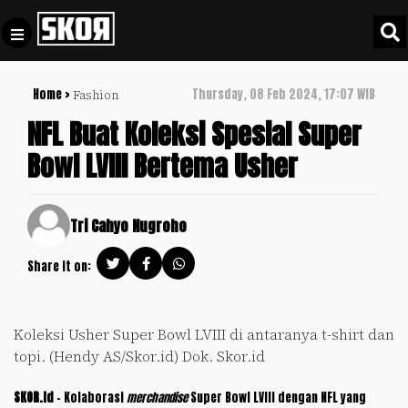
Home >
Thursday, 08 Feb 2024, 17:07 WIB
Fashion
+
Football
Privacy
NFL Buat Koleksi Spesial Super
Policy
Bowl LVIII Bertema Usher
+
Pedoman
Culture
Pemberitaan
Media
Sports
Tri Cahyo Nugroho
+
Siber
Update
Share it on:
Disclaimer
Timnas
Tentang
Indonesia
Kami
Koleksi Usher Super Bowl LVIII di antaranya t-shirt dan
SKOR
topi. (Hendy AS/Skor.id) Dok. Skor.id
SPECIAL
SKOR.id
– Kolaborasi
merchandise
Super Bowl LVIII dengan NFL yang
Video