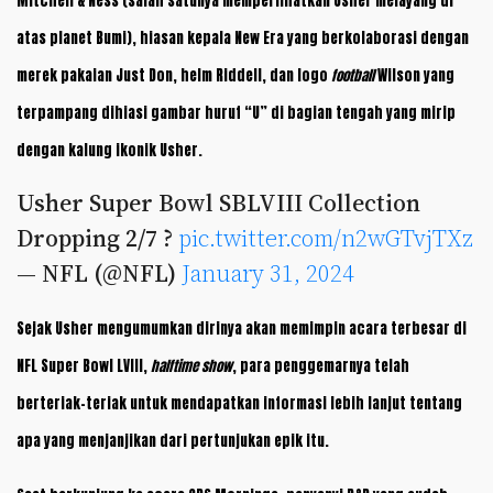
Mitchell & Ness (salah satunya memperlihatkan Usher melayang di
atas planet Bumi), hiasan kepala New Era yang berkolaborasi dengan
merek pakaian Just Don, helm Riddell, dan logo
football
Wilson yang
terpampang dihiasi gambar huruf “U” di bagian tengah yang mirip
dengan kalung ikonik Usher.
Usher Super Bowl SBLVIII Collection
Dropping 2/7 ?
pic.twitter.com/n2wGTvjTXz
— NFL (@NFL)
January 31, 2024
Sejak Usher mengumumkan dirinya akan memimpin acara terbesar di
NFL Super Bowl LVIII,
halftime show
, para penggemarnya telah
berteriak-teriak untuk mendapatkan informasi lebih lanjut tentang
apa yang menjanjikan dari pertunjukan epik itu.