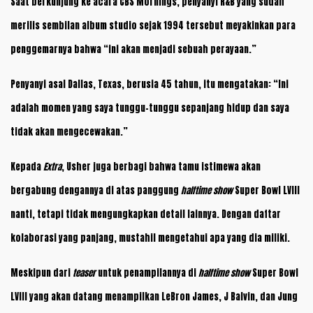
Saat berkunjung ke acara CBS Mornings, penyanyi R&B yang sudah
merilis sembilan album studio sejak 1994 tersebut meyakinkan para
penggemarnya bahwa “ini akan menjadi sebuah perayaan.”
Penyanyi asal Dallas, Texas, berusia 45 tahun, itu mengatakan: “Ini
adalah momen yang saya tunggu-tunggu sepanjang hidup dan saya
tidak akan mengecewakan.”
Kepada
Extra
, Usher juga berbagi bahwa tamu istimewa akan
bergabung dengannya di atas panggung
halftime show
Super Bowl LVIII
nanti, tetapi tidak mengungkapkan detail lainnya. Dengan daftar
kolaborasi yang panjang, mustahil mengetahui apa yang dia miliki.
Meskipun dari
teaser
untuk penampilannya di
halftime show
Super Bowl
LVIII yang akan datang menampilkan LeBron James, J Balvin, dan Jung