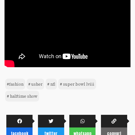
#fashion
# usher
# nfl
# super bowl lviii
# halftime show
facebook
twitter
whatsapp
copyurl