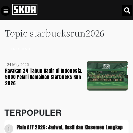
Topic starbucksrun2026
+
Football
Privacy
Policy
INDEKS +
+
Pedoman
Culture
Pemberitaan
- 24 May 2026
Media
Rayakan 24 Tahun Hadir di Indonesia,
Sports
+
Siber
5000 Pelari Ramaikan Starbucks Run
Update
2026
Disclaimer
Timnas
Tentang
Indonesia
Kami
TERPOPULER
SKOR
SPECIAL
Piala AFF 2026: Jadwal, Hasil dan Klasemen Lengkap
1
Video