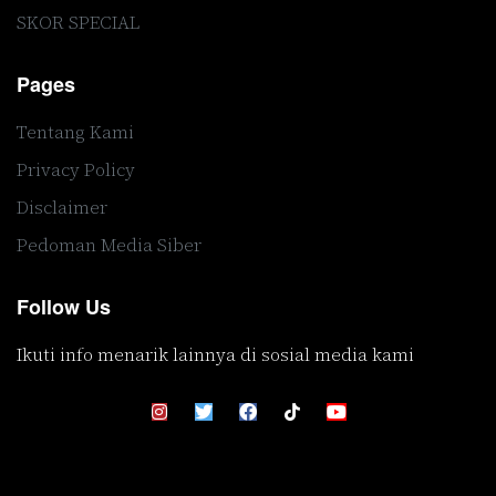
SKOR SPECIAL
Pages
Tentang Kami
Privacy Policy
Disclaimer
Pedoman Media Siber
Follow Us
Ikuti info menarik lainnya di sosial media kami