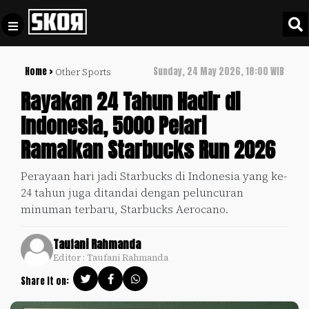
Home >
Sunday, 24 May 2026, 18:00 WIB
Other Sports
+
Football
Privacy
Rayakan 24 Tahun Hadir di
Policy
Indonesia, 5000 Pelari
+
Pedoman
Culture
Ramaikan Starbucks Run 2026
Pemberitaan
Media
Sports
+
Perayaan hari jadi Starbucks di Indonesia yang ke-
Siber
Update
24 tahun juga ditandai dengan peluncuran
Disclaimer
minuman terbaru, Starbucks Aerocano.
Timnas
Tentang
Indonesia
Taufani Rahmanda
Kami
Editor : Taufani Rahmanda
SKOR
SPECIAL
Share it on:
Video