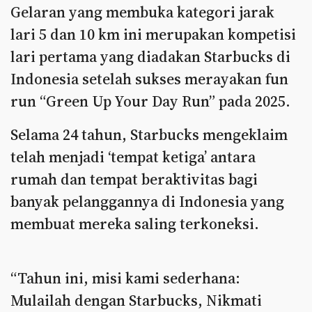
Gelaran yang membuka kategori jarak
lari 5 dan 10 km ini merupakan kompetisi
lari pertama yang diadakan Starbucks di
Indonesia setelah sukses merayakan fun
run “Green Up Your Day Run” pada 2025.
Selama 24 tahun, Starbucks mengeklaim
telah menjadi ‘tempat ketiga’ antara
rumah dan tempat beraktivitas bagi
banyak pelanggannya di Indonesia yang
membuat mereka saling terkoneksi.
“Tahun ini, misi kami sederhana:
Mulailah dengan Starbucks, Nikmati