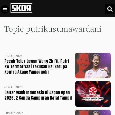
Topic putrikusumawardani
+
Football
Privacy
Policy
INDEKS +
+
Pedoman
Culture
Pemberitaan
- 17 Jul 2026
Media
Pecah Telur Lawan Wang Zhi Yi, Putri
Sports
+
Siber
KW Termotivasi Lakukan Hal Serupa
Update
Kontra Akane Yamaguchi
Disclaimer
Timnas
Tentang
Indonesia
- 14 Jul 2026
Daftar Wakil Indonesia di Japan Open
Kami
SKOR
2026, 2 Ganda Campuran Batal Tampil
SPECIAL
Video
- 05 Jun 2026