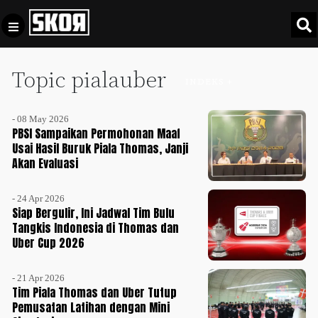
Topic pialauber
+
Football
INDEKS +
Privacy
Policy
- 08 May 2026
+
Pedoman
Culture
PBSI Sampaikan Permohonan Maaf
Pemberitaan
Usai Hasil Buruk Piala Thomas, Janji
Akan Evaluasi
Media
Sports
+
Siber
Update
- 24 Apr 2026
Disclaimer
Siap Bergulir, Ini Jadwal Tim Bulu
Timnas
Tangkis Indonesia di Thomas dan
Tentang
Indonesia
Uber Cup 2026
Kami
SKOR
- 21 Apr 2026
SPECIAL
Tim Piala Thomas dan Uber Tutup
Pemusatan Latihan dengan Mini
Video