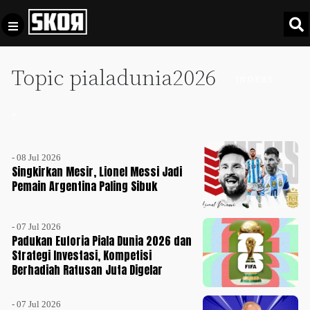
Topic pialadunia2026
+
Football
INDEKS
Privacy
Policy
+
+
Pedoman
Culture
Pemberitaan
- 08 Jul 2026
Media
Sports
Singkirkan Mesir, Lionel Messi Jadi
+
Siber
Pemain Argentina Paling Sibuk
Update
Disclaimer
Timnas
- 07 Jul 2026
Tentang
Indonesia
Padukan Euforia Piala Dunia 2026 dan
Kami
Strategi Investasi, Kompetisi
SKOR
Berhadiah Ratusan Juta Digelar
SPECIAL
Video
- 07 Jul 2026