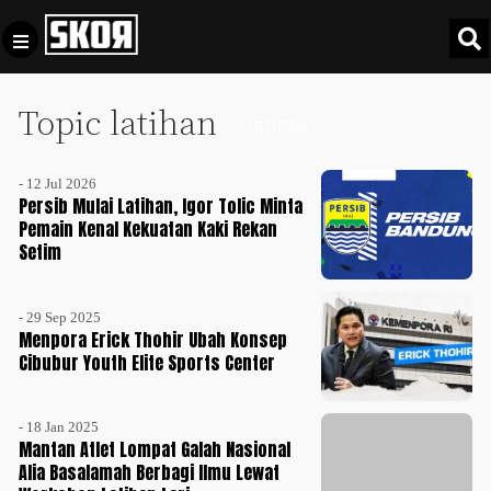
Topic latihan
+
Football
INDEKS +
Privacy
Policy
- 12 Jul 2026
+
Pedoman
Culture
Persib Mulai Latihan, Igor Tolic Minta
Pemberitaan
Pemain Kenal Kekuatan Kaki Rekan
Setim
Media
Sports
+
Siber
Update
- 29 Sep 2025
Disclaimer
Menpora Erick Thohir Ubah Konsep
Timnas
Cibubur Youth Elite Sports Center
Tentang
Indonesia
Kami
SKOR
- 18 Jan 2025
SPECIAL
Mantan Atlet Lompat Galah Nasional
Alia Basalamah Berbagi Ilmu Lewat
Video