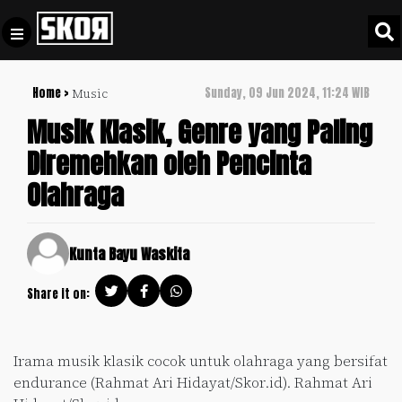
Home >
Sunday, 09 Jun 2024, 11:24 WIB
Music
+
Football
Privacy
Musik Klasik, Genre yang Paling
Policy
Diremehkan oleh Pencinta
+
Pedoman
Culture
Olahraga
Pemberitaan
Media
Sports
+
Siber
Update
Kunta Bayu Waskita
Disclaimer
Timnas
Share it on:
Tentang
Indonesia
Kami
SKOR
Irama musik klasik cocok untuk olahraga yang bersifat
SPECIAL
endurance (Rahmat Ari Hidayat/Skor.id). Rahmat Ari
Video