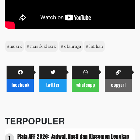
#musik
# musik klasik
# olahraga
# latihan
facebook
twitter
whatsapp
copyurl
TERPOPULER
Piala AFF 2026: Jadwal, Hasil dan Klasemen Lengkap
1