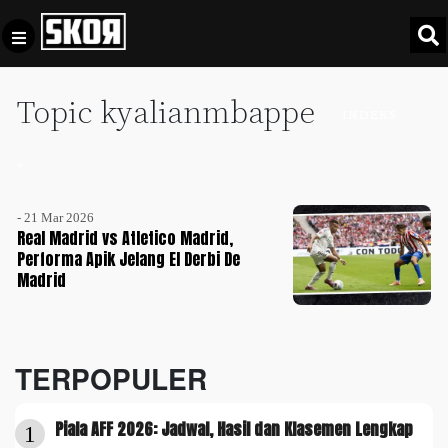
Topic kyalianmbappe
+
Football
INDEKS
Privacy
Policy
+
+
Pedoman
Culture
Pemberitaan
- 21 Mar 2026
Media
Real Madrid vs Atletico Madrid,
Sports
+
Siber
Performa Apik Jelang El Derbi De
Update
Madrid
Disclaimer
Timnas
Tentang
Indonesia
Kami
TERPOPULER
SKOR
SPECIAL
Piala AFF 2026: Jadwal, Hasil dan Klasemen Lengkap
1
Video