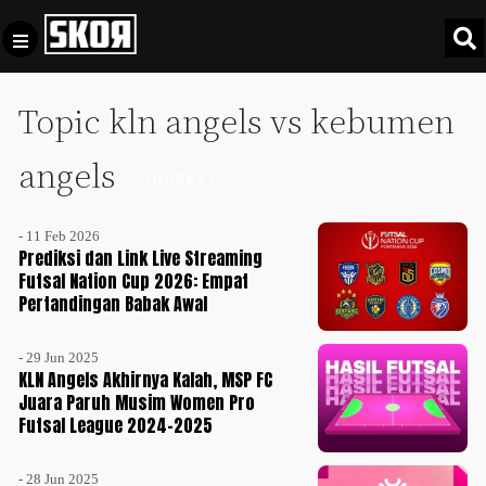
Topic kln angels vs kebumen
+
Football
Privacy
Policy
angels
INDEKS +
+
Pedoman
Culture
Pemberitaan
- 11 Feb 2026
Media
Prediksi dan Link Live Streaming
Sports
+
Siber
Futsal Nation Cup 2026: Empat
Update
Pertandingan Babak Awal
Disclaimer
Timnas
- 29 Jun 2025
Tentang
Indonesia
KLN Angels Akhirnya Kalah, MSP FC
Kami
Juara Paruh Musim Women Pro
SKOR
Futsal League 2024-2025
SPECIAL
Video
- 28 Jun 2025