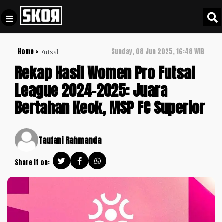
Home >
Sunday, 08 Jun 2025, 16:48 WIB
Futsal
+
Football
Privacy
Rekap Hasil Women Pro Futsal
Policy
League 2024-2025: Juara
+
Pedoman
Culture
Bertahan Keok, MSP FC Superior
Pemberitaan
Media
Sports
+
Siber
Update
Taufani Rahmanda
Disclaimer
Timnas
Share it on:
Tentang
Indonesia
Kami
SKOR
SPECIAL
Video