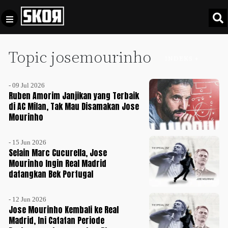
Topic josemourinho
+
Football
INDEKS +
Privacy
Policy
- 09 Jul 2026
+
Pedoman
Culture
Ruben Amorim Janjikan yang Terbaik
Pemberitaan
di AC Milan, Tak Mau Disamakan Jose
Mourinho
Media
Sports
+
Siber
Update
- 15 Jun 2026
Disclaimer
Selain Marc Cucurella, Jose
Timnas
Mourinho Ingin Real Madrid
Tentang
Indonesia
datangkan Bek Portugal
Kami
SKOR
- 12 Jun 2026
SPECIAL
Jose Mourinho Kembali ke Real
Madrid, Ini Catatan Periode
Video