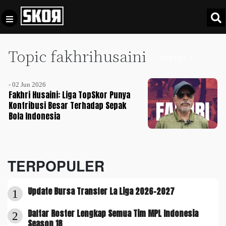
Topic fakhrihusaini
+
Football
INDEKS +
Privacy
Policy
- 02 Jun 2026
+
Pedoman
Culture
Fakhri Husaini: Liga TopSkor Punya
Pemberitaan
Kontribusi Besar Terhadap Sepak
Bola Indonesia
Media
Sports
+
Siber
Update
Disclaimer
Timnas
TERPOPULER
Tentang
Indonesia
Kami
SKOR
Update Bursa Transfer La Liga 2026-2027
1
SPECIAL
Daftar Roster Lengkap Semua Tim MPL Indonesia
2
Video
Season 18