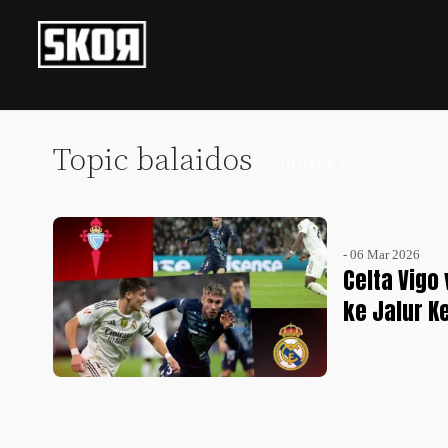
+
Football
Privacy
Policy
Topic balaidos
INDEKS +
+
Pedoman
Culture
Pemberitaan
Media
Sports
+
Siber
- 06 Mar 2026
Update
Celta Vigo
Disclaimer
ke Jalur 
Timnas
Tentang
Indonesia
Kami
SKOR
SPECIAL
Video