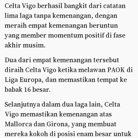
Celta Vigo berhasil bangkit dari catatan
lima laga tanpa kemenangan, dengan
meraih empat kemenangan beruntun
yang member momentum positif di fase
akhir musim.
Dua dari empat kemenangan tersebut
diraih Celta Vigo ketika melawan PAOK di
Liga Europa, dan memastikan tempat ke
babak 16 besar.
Selanjutnya dalam dua laga lain, Celta
Vigo memastikan kemenangan atas
Mallorca dan Girona, yang membuat
mereka kokoh di posisi enam besar untuk