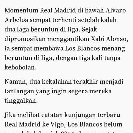
Momentum Real Madrid di bawah Alvaro
Arbeloa sempat terhenti setelah kalah
dua laga beruntun di liga. Sejak
dipromosikan menggantikan Xabi Alonso,
ia sempat membawa Los Blancos menang
beruntun di liga, dengan tiga kali tanpa
kebobolan.
Namun, dua kekalahan terakhir menjadi
tantangan yang ingin segera mereka
tinggalkan.
Jika melihat catatan kunjungan terbaru
Real Madrid ke Vigo, Los Blancos belum