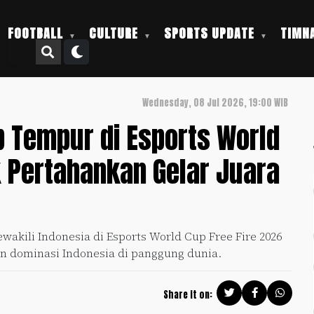
FOOTBALL
CULTURE
SPORTS UPDATE
TIMNA
Wednesday, 08 Jul 2026, 19:00 WIB
p Tempur di Esports World
k Pertahankan Gelar Juara
wakili Indonesia di Esports World Cup Free Fire 2026
 dominasi Indonesia di panggung dunia.
Share it on: