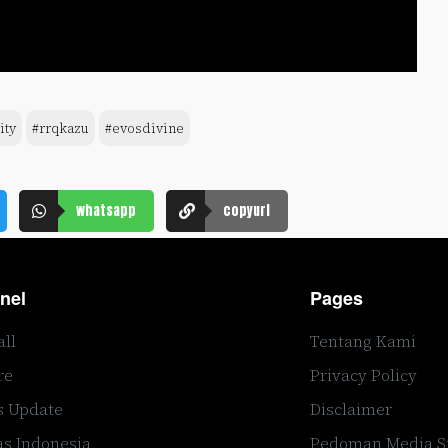
ity
#rrqkazu
#evosdivine
whatsapp
copyurl
nel
Pages
all
Tentang Kami
re
Privacy Policy
s Update
Disclaimer
s Indonesia
Pedoman Media S