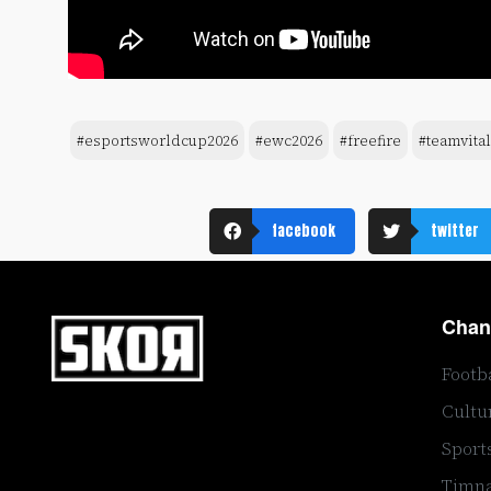
#esportsworldcup2026
#ewc2026
#freefire
#teamvital
facebook
twitter
Chan
Footb
Cultu
Sport
Timna