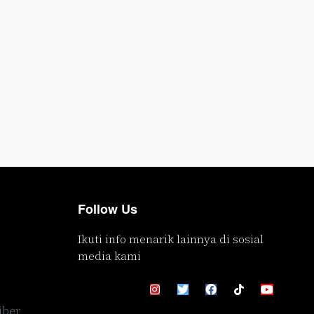
Follow Us
Ikuti info menarik lainnya di sosial
media kami
iber