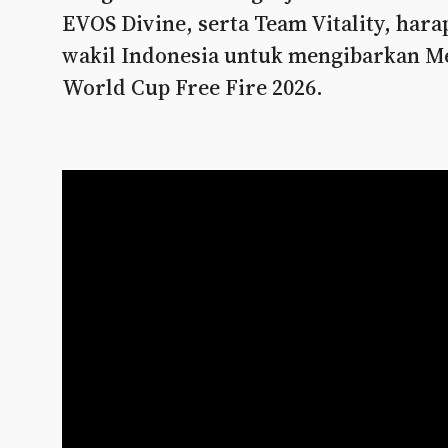
EVOS Divine, serta Team Vitality, har
wakil Indonesia untuk mengibarkan Me
World Cup Free Fire 2026.