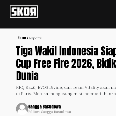
+
Football
Privacy
Policy
Home >
Esports
Tiga Wakil Indonesia Sia
+
Pedoman
Culture
Pemberitaan
Cup Free Fire 2026, Bidi
Media
Sports
+
Siber
Update
Dunia
Disclaimer
Timnas
Tentang
RRQ Kazu, EVOS Divine, dan Team Vitality akan me
Indonesia
Kami
di Paris. Mereka mengusung misi mempertahankan
SKOR
SPECIAL
Gangga Basudewa
Editor : Gangga Basudewa
Video