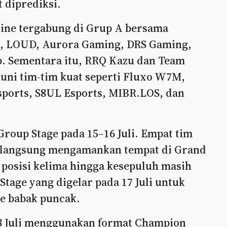
t diprediksi.
ine tergabung di Grup A bersama
s, LOUD, Aurora Gaming, DRS Gaming,
b. Sementara itu, RRQ Kazu dan Team
huni tim-tim kuat seperti Fluxo W7M,
sports, S8UL Esports, MIBR.LOS, dan
roup Stage pada 15–16 Juli. Empat tim
n langsung mengamankan tempat di Grand
di posisi kelima hingga kesepuluh masih
tage yang digelar pada 17 Juli untuk
e babak puncak.
18 Juli menggunakan format Champion