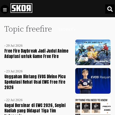
Topic freefire
+
Football
INDEKS +
Privacy
Policy
- 29 Jul 2026
+
Pedoman
Culture
Free Fire Daybreak Jadi Judul Anime
Pemberitaan
Adaptasi untuk Game Free Fire
Media
Sports
+
Siber
Update
- 23 Jul 2026
Disclaimer
Unggahan Bintang EVOS Divine Picu
Timnas
Spekulasi Rehat Usai EWC Free Fire
Tentang
Indonesia
2026
Kami
SKOR
- 22 Jul 2026
SPECIAL
Gagal Bersinar di EWC 2026, Segini
Hadiah yang Didapat Tiga Tim
Video