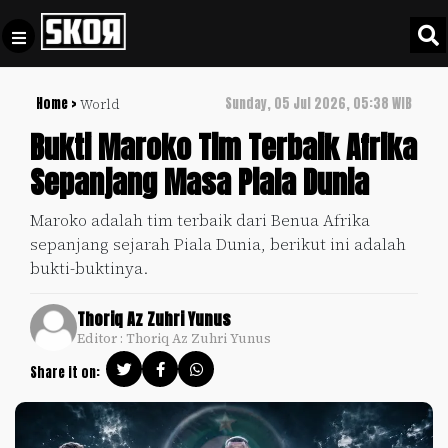
Home >
Sunday, 05 Jul 2026, 05:38 WIB
World
+
Football
Privacy
Bukti Maroko Tim Terbaik Afrika
Policy
Sepanjang Masa Piala Dunia
+
Pedoman
Culture
Pemberitaan
Maroko adalah tim terbaik dari Benua Afrika
Media
sepanjang sejarah Piala Dunia, berikut ini adalah
Sports
+
Siber
bukti-buktinya.
Update
Disclaimer
Timnas
Thoriq Az Zuhri Yunus
Tentang
Indonesia
Editor : Thoriq Az Zuhri Yunus
Kami
Share it on:
SKOR
SPECIAL
Video