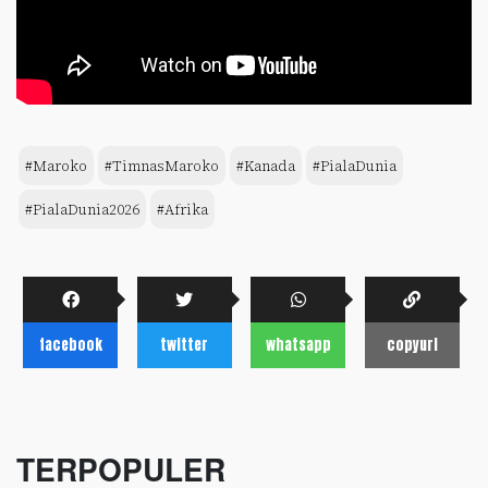
#Maroko
#TimnasMaroko
#Kanada
#PialaDunia
#PialaDunia2026
#Afrika
facebook
twitter
whatsapp
copyurl
TERPOPULER