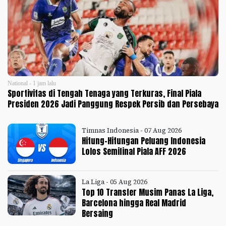
National - 1 jam lalu
Sportivitas di Tengah Tenaga yang Terkuras, Final Piala
Presiden 2026 Jadi Panggung Respek Persib dan Persebaya
Timnas Indonesia - 07 Aug 2026
Hitung-Hitungan Peluang Indonesia
Lolos Semifinal Piala AFF 2026
La Liga - 05 Aug 2026
Top 10 Transfer Musim Panas La Liga,
Barcelona hingga Real Madrid
Bersaing