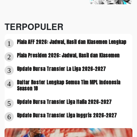
TERPOPULER
Piala AFF 2026: Jadwal, Hasil dan Klasemen Lengkap
1
Piala Presiden 2026: Jadwal, Hasil dan Klasemen
2
Update Bursa Transfer La Liga 2026-2027
3
Daftar Roster Lengkap Semua Tim MPL Indonesia
4
Season 18
Update Bursa Transfer Liga Italia 2026-2027
5
Update Bursa Transfer Liga Inggris 2026-2027
6