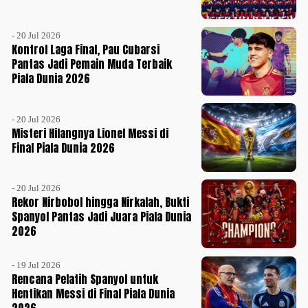
- 20 Jul 2026
Kontrol Laga Final, Pau Cubarsi
Pantas Jadi Pemain Muda Terbaik
Piala Dunia 2026
- 20 Jul 2026
Misteri Hilangnya Lionel Messi di
Final Piala Dunia 2026
- 20 Jul 2026
Rekor Nirbobol hingga Nirkalah, Bukti
Spanyol Pantas Jadi Juara Piala Dunia
2026
- 19 Jul 2026
Rencana Pelatih Spanyol untuk
Hentikan Messi di Final Piala Dunia