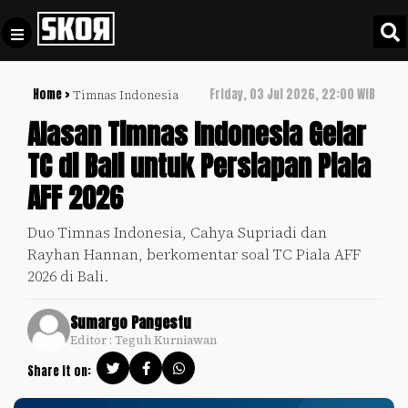
Home >
Friday, 03 Jul 2026, 22:00 WIB
Timnas Indonesia
+
Football
Privacy
Alasan Timnas Indonesia Gelar
Policy
TC di Bali untuk Persiapan Piala
+
Pedoman
Culture
AFF 2026
Pemberitaan
Media
Sports
+
Duo Timnas Indonesia, Cahya Supriadi dan
Siber
Update
Rayhan Hannan, berkomentar soal TC Piala AFF
Disclaimer
2026 di Bali.
Timnas
Tentang
Indonesia
Sumargo Pangestu
Kami
Editor : Teguh Kurniawan
SKOR
SPECIAL
Share it on:
Video