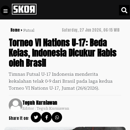
Home >
Saturday, 27 Jun 2026, 06:15 WIB
Futsal
+
Football
Privacy
Torneo VI Nations U-17: Beda
Policy
Kelas, Indonesia Dicukur Habis
+
Pedoman
Culture
oleh Brasil
Pemberitaan
Media
Sports
+
Timnas Futsal U-17 Indonesia menderita
Siber
Update
kekalahan telak 0-9 dari Brasil pada laga kedua
Disclaimer
Torneo VI Nations U-17, Jumat (26/6/2026).
Timnas
Tentang
Indonesia
Teguh Kurniawan
Kami
Editor : Teguh Kurniawan
SKOR
SPECIAL
Share it on:
Video