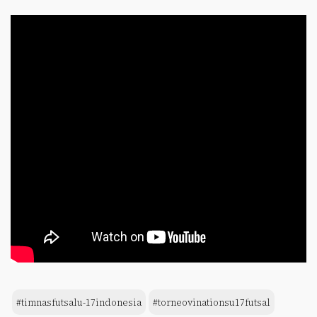
#timnasfutsalu-17indonesia
#torneovinationsu17futsal