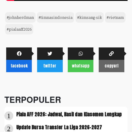
#johnherdman
#timnasindonesia
#kimsang-sik
#vietnam
#pialaaff2026
facebook
twitter
whatsapp
copyurl
TERPOPULER
Piala AFF 2026: Jadwal, Hasil dan Klasemen Lengkap
1
Update Bursa Transfer La Liga 2026-2027
2