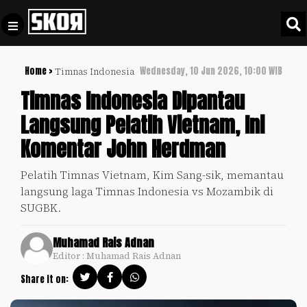
Home >
Wednesday, 10 Jun 2026, 10:00 WIB
Timnas Indonesia
+
Football
Privacy
Timnas Indonesia Dipantau
Policy
Langsung Pelatih Vietnam, Ini
+
Pedoman
Culture
Komentar John Herdman
Pemberitaan
Media
Sports
+
Pelatih Timnas Vietnam, Kim Sang-sik, memantau
Siber
Update
langsung laga Timnas Indonesia vs Mozambik di
Disclaimer
SUGBK.
Timnas
Tentang
Indonesia
Muhamad Rais Adnan
Kami
Editor : Muhamad Rais Adnan
SKOR
SPECIAL
Share it on:
Video