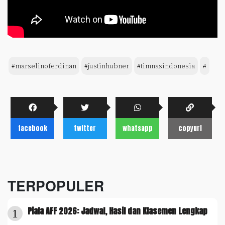
#marselinoferdinan
#justinhubner
#timnasindonesia
#
facebook
twitter
whatsapp
copyurl
TERPOPULER
Piala AFF 2026: Jadwal, Hasil dan Klasemen Lengkap
1