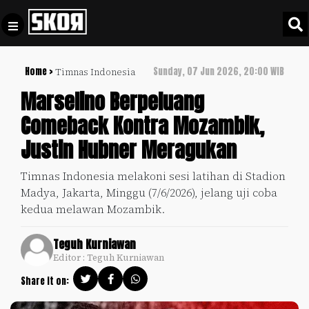
Home >
Sunday, 07 Jun 2026, 20:00 WIB
Timnas Indonesia
+
Football
Privacy
Marselino Berpeluang
Policy
Comeback Kontra Mozambik,
+
Pedoman
Culture
Justin Hubner Meragukan
Pemberitaan
Media
Sports
+
Timnas Indonesia melakoni sesi latihan di Stadion
Siber
Update
Madya, Jakarta, Minggu (7/6/2026), jelang uji coba
Disclaimer
kedua melawan Mozambik.
Timnas
Tentang
Indonesia
Teguh Kurniawan
Kami
Editor : Teguh Kurniawan
SKOR
SPECIAL
Share it on:
Video