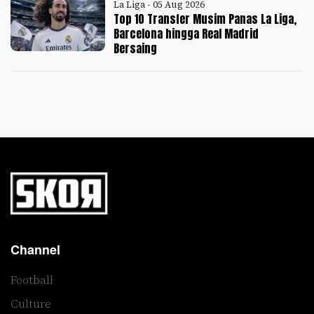
La Liga - 05 Aug 2026
Top 10 Transfer Musim Panas La Liga,
Barcelona hingga Real Madrid
Bersaing
Channel
Football
Culture