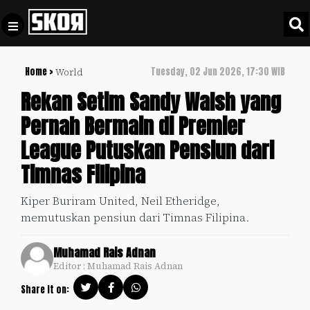
Home >
Tuesday, 02 Jun 2026, 17:30 WIB
World
+
Football
Privacy
Rekan Setim Sandy Walsh yang
Policy
Pernah Bermain di Premier
+
Pedoman
Culture
League Putuskan Pensiun dari
Pemberitaan
Media
Timnas Filipina
Sports
+
Siber
Update
Kiper Buriram United, Neil Etheridge,
Disclaimer
memutuskan pensiun dari Timnas Filipina.
Timnas
Tentang
Indonesia
Kami
Muhamad Rais Adnan
SKOR
Editor : Muhamad Rais Adnan
SPECIAL
Share it on:
Video