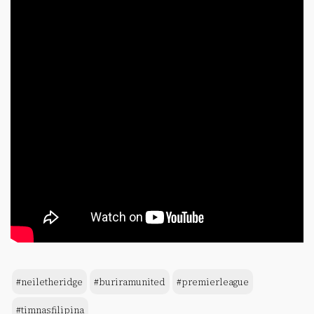
#neiletheridge
#buriramunited
#premierleague
#timnasfilipina