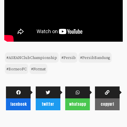
#ASEANClubChampionship
#Persib
#PersibBandung
#BorneoFC
#Format
facebook
twitter
whatsapp
copyurl