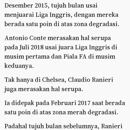
Desember 2015, tujuh bulan usai
menjuarai Liga Inggris, dengan mereka
berada satu poin di atas zona degradasi.
Antonio Conte merasakan hal serupa
pada Juli 2018 usai juara Liga Inggris di
musim pertama dan Piala FA di musim
keduanya.
Tak hanya di Chelsea, Claudio Ranieri
juga merasakan hal serupa.
Ia didepak pada Februari 2017 saat berada
satu poin di atas zona merah degradasi.
Padahal tujuh bulan sebelumnya, Ranieri