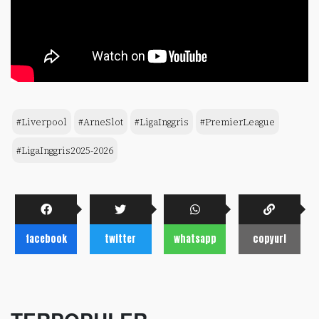
#Liverpool
#ArneSlot
#LigaInggris
#PremierLeague
#LigaInggris2025-2026
facebook
twitter
whatsapp
copyurl