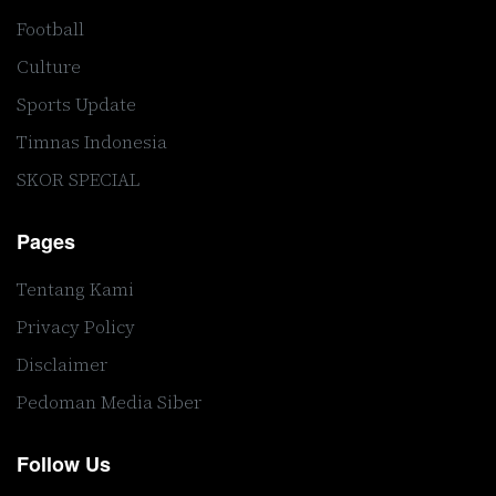
Football
Culture
Sports Update
Timnas Indonesia
SKOR SPECIAL
Pages
Tentang Kami
Privacy Policy
Disclaimer
Pedoman Media Siber
Follow Us