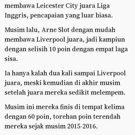
membawa Leicester City juara Liga
Inggris, pencapaian yang luar biasa.
Musim lalu, Arne Slot dengan mudah
membawa Liverpool juara, jadi kampiun
dengan selisih 10 poin dengan empat laga
sisa.
Ia hanya kalah dua kali sampai Liverpool
juara, meski kemudian di akhir musim
setelah juara mereka sedikit melempem.
Musim ini mereka finis di tempat kelima
dengan 60 poin, torehan poin terendah
mereka sejak musim 2015-2016.