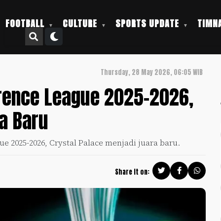
FOOTBALL
CULTURE
SPORTS UPDATE
TIMNA
Thursday, 28 May 2026, 06:05 WIB
erence League 2025-2026,
ra Baru
gue 2025-2026, Crystal Palace menjadi juara baru.
Share it on: