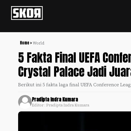
+
Football
Privacy
Policy
Home >
World
5 Fakta Final UEFA Conf
+
Pedoman
Culture
Pemberitaan
Crystal Palace Jadi Jua
Media
Sports
+
Siber
Update
Berikut ini 5 fakta laga final UEFA Conference Lea
Disclaimer
Timnas
Tentang
Indonesia
Pradipta Indra Kumara
Kami
Editor : Pradipta Indra Kumara
SKOR
SPECIAL
Video