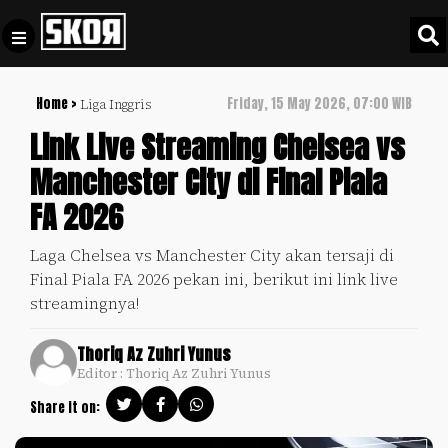
Home >
Friday, 15 May 2026, 07:00 WIB
Liga Inggris
+
Football
Privacy
Link Live Streaming Chelsea vs
Policy
Manchester City di Final Piala
+
Pedoman
Culture
FA 2026
Pemberitaan
Media
Sports
+
Laga Chelsea vs Manchester City akan tersaji di
Siber
Update
Final Piala FA 2026 pekan ini, berikut ini link live
Disclaimer
streamingnya!
Timnas
Tentang
Indonesia
Thoriq Az Zuhri Yunus
Kami
Editor : Thoriq Az Zuhri Yunus
SKOR
SPECIAL
Share it on:
Video