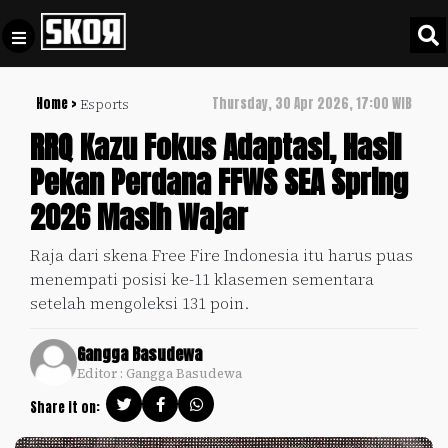
Home >
Thursday, 30 Apr 2026, 17:00 WIB
Esports
+
Football
Privacy
RRQ Kazu Fokus Adaptasi, Hasil
Policy
Pekan Perdana FFWS SEA Spring
+
Pedoman
Culture
2026 Masih Wajar
Pemberitaan
Media
Sports
+
Raja dari skena Free Fire Indonesia itu harus puas
Siber
Update
menempati posisi ke-11 klasemen sementara
Disclaimer
setelah mengoleksi 131 poin.
Timnas
Tentang
Indonesia
Gangga Basudewa
Kami
Editor : Gangga Basudewa
SKOR
SPECIAL
Share it on:
Video