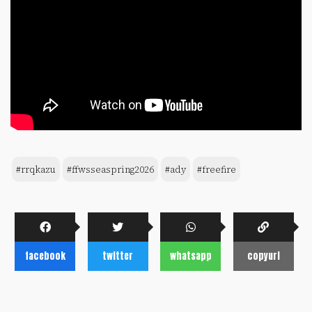
#rrqkazu
#ffwsseaspring2026
#ady
#freefire
facebook
twitter
whatsapp
copyurl