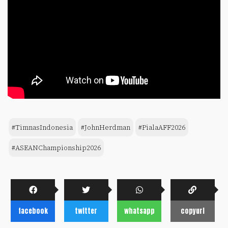
#TimnasIndonesia
#JohnHerdman
#PialaAFF2026
#ASEANChampionship2026
facebook
twitter
whatsapp
copyurl