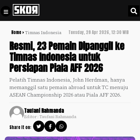
Home >
Tuesday, 28 Apr 2026, 12:30 WIB
Timnas Indonesia
+
Football
Privacy
Resmi, 23 Pemain Dipanggil ke
Policy
Timnas Indonesia untuk
+
Pedoman
Culture
Persiapan Piala AFF 2026
Pemberitaan
Media
Sports
+
Pelatih Timnas Indonesia, John Herdman, hanya
Siber
Update
memanggil satu pemain abroad untuk TC menuju
Disclaimer
ASEAN Championship 2026 atau Piala AFF 2026.
Timnas
Tentang
Indonesia
Taufani Rahmanda
Kami
Editor : Taufani Rahmanda
SKOR
SPECIAL
Share it on:
Video