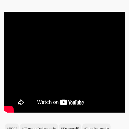
#PSSI
#TimnasIndonesia
#Sumardji
#LigaBelanda