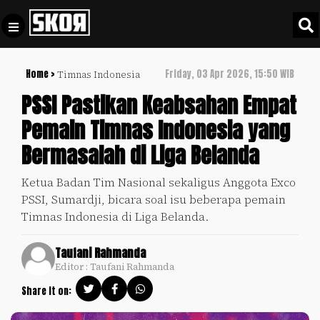
Home >
Friday, 03 Apr 2026, 15:50 WIB
Timnas Indonesia
+
Football
Privacy
PSSI Pastikan Keabsahan Empat
Policy
Pemain Timnas Indonesia yang
+
Pedoman
Culture
Bermasalah di Liga Belanda
Pemberitaan
Media
Sports
+
Ketua Badan Tim Nasional sekaligus Anggota Exco
Siber
Update
PSSI, Sumardji, bicara soal isu beberapa pemain
Disclaimer
Timnas Indonesia di Liga Belanda.
Timnas
Tentang
Indonesia
Taufani Rahmanda
Kami
Editor : Taufani Rahmanda
SKOR
SPECIAL
Share it on:
Video