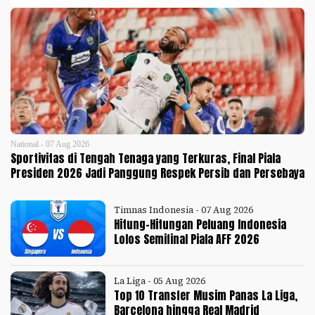
National - 07 Aug 2026
Sportivitas di Tengah Tenaga yang Terkuras, Final Piala
Presiden 2026 Jadi Panggung Respek Persib dan Persebaya
Timnas Indonesia - 07 Aug 2026
Hitung-Hitungan Peluang Indonesia
Lolos Semifinal Piala AFF 2026
La Liga - 05 Aug 2026
Top 10 Transfer Musim Panas La Liga,
Barcelona hingga Real Madrid