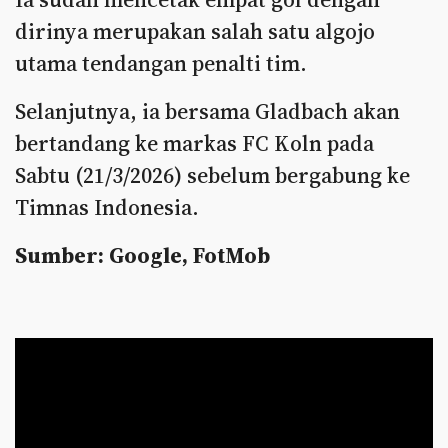
dirinya merupakan salah satu algojo
utama tendangan penalti tim.
Selanjutnya, ia bersama Gladbach akan
bertandang ke markas FC Koln pada
Sabtu (21/3/2026) sebelum bergabung ke
Timnas Indonesia.
Sumber: Google, FotMob