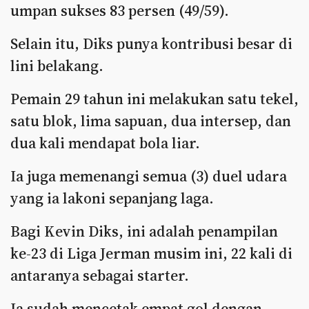
umpan sukses 83 persen (49/59).
Selain itu, Diks punya kontribusi besar di
lini belakang.
Pemain 29 tahun ini melakukan satu tekel,
satu blok, lima sapuan, dua intersep, dan
dua kali mendapat bola liar.
Ia juga memenangi semua (3) duel udara
yang ia lakoni sepanjang laga.
Bagi Kevin Diks, ini adalah penampilan
ke-23 di Liga Jerman musim ini, 22 kali di
antaranya sebagai starter.
Ia sudah mencetak empat gol dengan