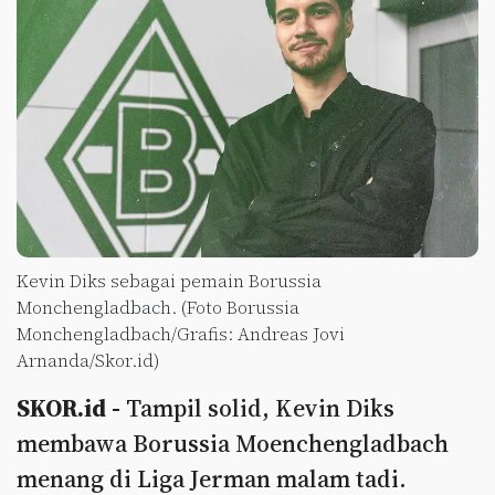
Kevin Diks sebagai pemain Borussia
Monchengladbach. (Foto Borussia
Monchengladbach/Grafis: Andreas Jovi
Arnanda/Skor.id)
SKOR.id -
Tampil solid, Kevin Diks
membawa Borussia Moenchengladbach
menang di Liga Jerman malam tadi.