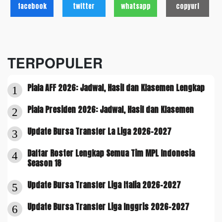
facebook
twitter
whatsapp
copyurl
TERPOPULER
Piala AFF 2026: Jadwal, Hasil dan Klasemen Lengkap
1
Piala Presiden 2026: Jadwal, Hasil dan Klasemen
2
Update Bursa Transfer La Liga 2026-2027
3
Daftar Roster Lengkap Semua Tim MPL Indonesia
4
Season 18
Update Bursa Transfer Liga Italia 2026-2027
5
Update Bursa Transfer Liga Inggris 2026-2027
6