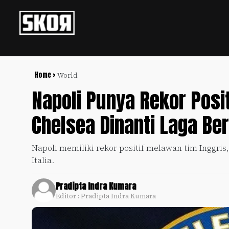
+
Football
Privacy
Policy
Home >
World
Napoli Punya Rekor Posit
+
Pedoman
Culture
Pemberitaan
Chelsea Dinanti Laga Ber
Media
Sports
+
Siber
Update
Napoli memiliki rekor positif melawan tim Inggris
Disclaimer
Italia.
Timnas
Tentang
Indonesia
Kami
Pradipta Indra Kumara
SKOR
Editor : Pradipta Indra Kumara
SPECIAL
Video