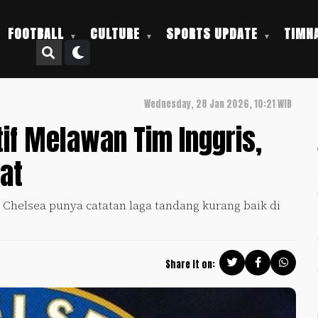
FOOTBALL
CULTURE
SPORTS UPDATE
TIMNA
Wednesday, 28 Jan 2026, 10:21 WIB
if Melawan Tim Inggris,
at
, Chelsea punya catatan laga tandang kurang baik di
Share it on: