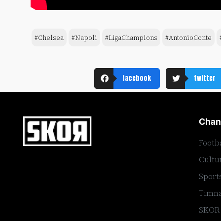
#Chelsea
#Napoli
#LigaChampions
#AntonioConte
facebook
twitter
Chan
Footb
Cultu
Sport
Timna
SKOR