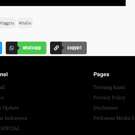
#Inggris
#Italia
whatsapp
copyurl
nel
Pages
all
Tentang Kami
re
Privacy Policy
s Update
Disclaimer
s Indonesia
Pedoman Media S
 SPECIAL