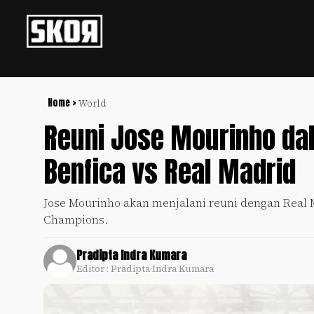
+
Football
Privacy
Policy
Home >
World
Reuni Jose Mourinho d
+
Pedoman
Culture
Pemberitaan
Benfica vs Real Madrid
Media
Sports
+
Siber
Update
Jose Mourinho akan menjalani reuni dengan Real 
Disclaimer
Champions.
Timnas
Tentang
Indonesia
Kami
Pradipta Indra Kumara
SKOR
Editor : Pradipta Indra Kumara
SPECIAL
Video