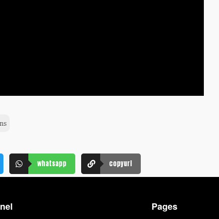
ns
whatsapp
copyurl
nel
Pages