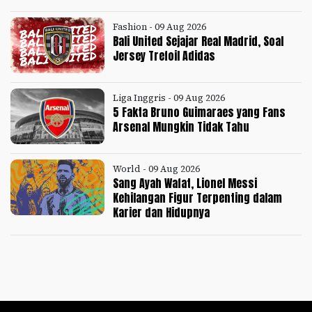
Fashion - 09 Aug 2026
Bali United Sejajar Real Madrid, Soal
Jersey Trefoil Adidas
Liga Inggris - 09 Aug 2026
5 Fakta Bruno Guimaraes yang Fans
Arsenal Mungkin Tidak Tahu
World - 09 Aug 2026
Sang Ayah Wafat, Lionel Messi
Kehilangan Figur Terpenting dalam
Karier dan Hidupnya