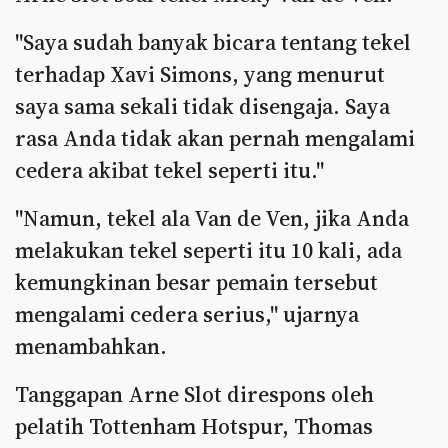
"Saya sudah banyak bicara tentang tekel
terhadap Xavi Simons, yang menurut
saya sama sekali tidak disengaja. Saya
rasa Anda tidak akan pernah mengalami
cedera akibat tekel seperti itu."
"Namun, tekel ala Van de Ven, jika Anda
melakukan tekel seperti itu 10 kali, ada
kemungkinan besar pemain tersebut
mengalami cedera serius," ujarnya
menambahkan.
Tanggapan Arne Slot direspons oleh
pelatih Tottenham Hotspur, Thomas