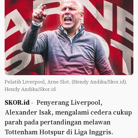
Pelatih Liverpool, Arne Slot. (Hendy Andika/Skor.id).
Hendy Andika/Skor.id
SKOR.id
- Penyerang Liverpool,
Alexander Isak, mengalami cedera cukup
parah pada pertandingan melawan
Tottenham Hotspur di Liga Inggris.