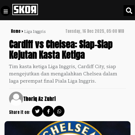
Home >
Tuesday, 16 Dec 2025, 05:00 WIB
Liga Inggris
+
Football
Privacy
Cardiff vs Chelsea: Siap-Siap
Policy
Kejutan Kasta Ketiga
+
Pedoman
Culture
Pemberitaan
Tim kasta ketiga Liga Inggris, Cardiff City, siap
Media
mengejutkan dan mengalahkan Chelsea dalam
Sports
+
Siber
laga perempat final Piala Liga Inggris.
Update
Disclaimer
Timnas
Thoriq Az Zuhri
Tentang
Indonesia
Kami
Share it on:
SKOR
SPECIAL
Video