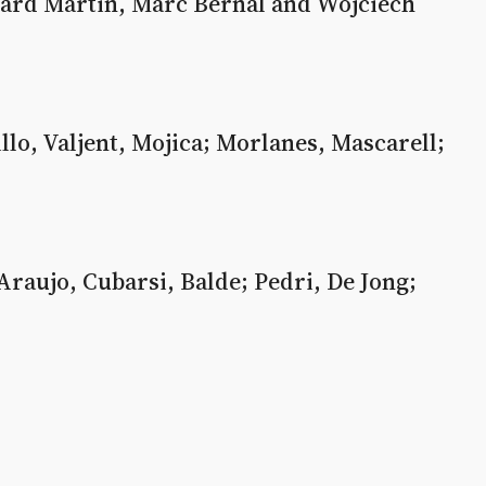
ard Martin, Marc Bernal and Wojciech
llo, Valjent, Mojica; Morlanes, Mascarell;
Araujo, Cubarsi, Balde; Pedri, De Jong;