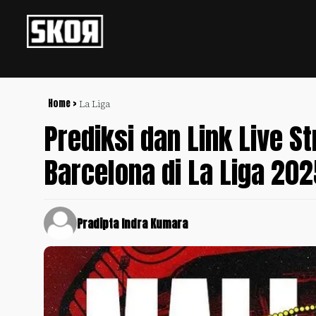
+
Football
Privacy
Policy
Home >
La Liga
Prediksi dan Link Live S
+
Pedoman
Culture
Pemberitaan
Barcelona di La Liga 20
Media
Sports
+
Siber
Update
Disclaimer
Timnas
Pradipta Indra Kumara
Tentang
Indonesia
Kami
SKOR
SPECIAL
Video