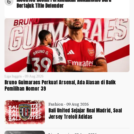
6
Bertajuk Title Defender
Liga Inggris - 09 Aug 2026
Bruno Guimaraes Perkuat Arsenal, Ada Alasan di Balik
Pemilihan Nomor 39
Fashion - 09 Aug 2026
Bali United Sejajar Real Madrid, Soal
Jersey Trefoil Adidas