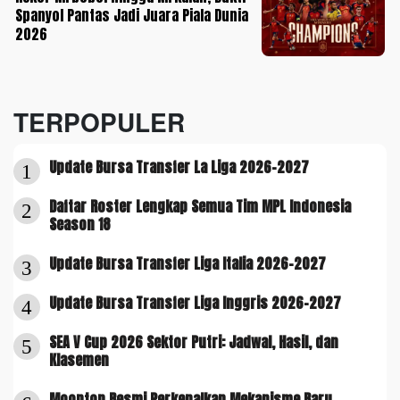
Spanyol Pantas Jadi Juara Piala Dunia
2026
TERPOPULER
Update Bursa Transfer La Liga 2026-2027
1
Daftar Roster Lengkap Semua Tim MPL Indonesia
2
Season 18
Update Bursa Transfer Liga Italia 2026-2027
3
Update Bursa Transfer Liga Inggris 2026-2027
4
SEA V Cup 2026 Sektor Putri: Jadwal, Hasil, dan
5
Klasemen
Moonton Resmi Perkenalkan Mekanisme Baru