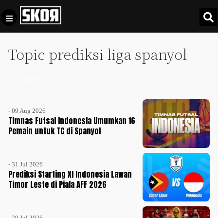
Topic prediksi liga spanyol
+
Football
Privacy
Policy
INDEKS +
+
Pedoman
Culture
Pemberitaan
- 09 Aug 2026
Media
Sports
Timnas Futsal Indonesia Umumkan 16
+
Siber
Pemain untuk TC di Spanyol
Update
Disclaimer
Timnas
Tentang
Indonesia
- 31 Jul 2026
Prediksi Starting XI Indonesia Lawan
Kami
Timor Leste di Piala AFF 2026
SKOR
SPECIAL
Video
- 29 Jul 2026