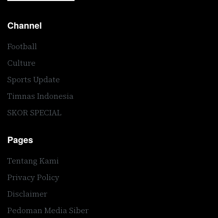
Channel
Football
Culture
Sports Update
Timnas Indonesia
SKOR SPECIAL
Pages
Tentang Kami
Privacy Policy
Disclaimer
Pedoman Media Siber