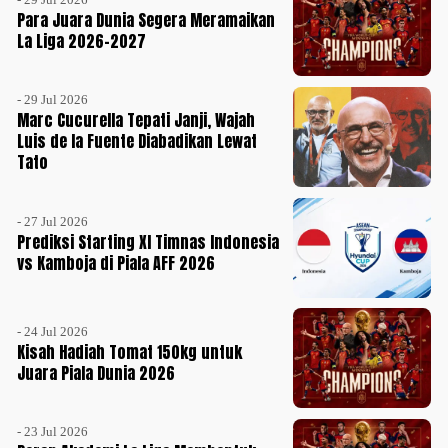
Para Juara Dunia Segera Meramaikan
La Liga 2026-2027
- 29 Jul 2026
Marc Cucurella Tepati Janji, Wajah
Luis de la Fuente Diabadikan Lewat
Tato
- 27 Jul 2026
Prediksi Starting XI Timnas Indonesia
vs Kamboja di Piala AFF 2026
- 24 Jul 2026
Kisah Hadiah Tomat 150kg untuk
Juara Piala Dunia 2026
- 23 Jul 2026