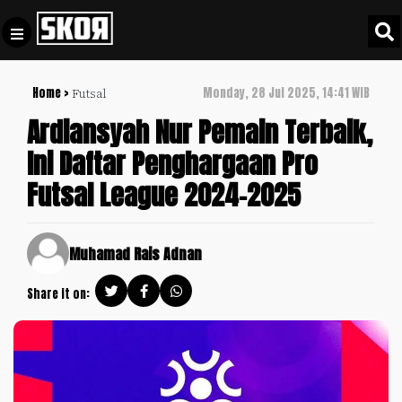
Home >
Monday, 28 Jul 2025, 14:41 WIB
Futsal
+
Football
Privacy
Ardiansyah Nur Pemain Terbaik,
Policy
Ini Daftar Penghargaan Pro
+
Pedoman
Culture
Futsal League 2024-2025
Pemberitaan
Media
Sports
+
Siber
Update
Muhamad Rais Adnan
Disclaimer
Timnas
Share it on:
Tentang
Indonesia
Kami
SKOR
SPECIAL
Video