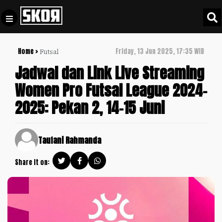
Home >
Friday, 13 Jun 2025, 17:35 WIB
Futsal
+
Football
Privacy
Jadwal dan Link Live Streaming
Policy
Women Pro Futsal League 2024-
+
Pedoman
Culture
2025: Pekan 2, 14-15 Juni
Pemberitaan
Media
Sports
+
Siber
Update
Taufani Rahmanda
Disclaimer
Timnas
Share it on:
Tentang
Indonesia
Kami
SKOR
SPECIAL
Video