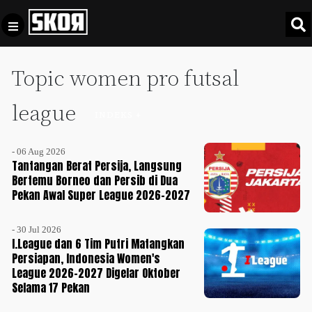
Topic women pro futsal
+
Football
Privacy
Policy
league
INDEKS +
+
Pedoman
Culture
Pemberitaan
- 06 Aug 2026
Media
Tantangan Berat Persija, Langsung
Sports
+
Siber
Bertemu Borneo dan Persib di Dua
Update
Pekan Awal Super League 2026-2027
Disclaimer
Timnas
- 30 Jul 2026
Tentang
Indonesia
I.League dan 6 Tim Putri Matangkan
Kami
Persiapan, Indonesia Women's
SKOR
League 2026-2027 Digelar Oktober
SPECIAL
Selama 17 Pekan
Video