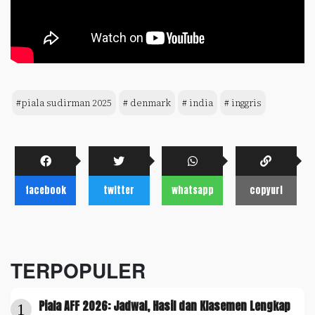
#piala sudirman 2025
# denmark
# india
# inggris
facebook
twitter
whatsapp
copyurl
TERPOPULER
Piala AFF 2026: Jadwal, Hasil dan Klasemen Lengkap
1