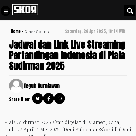
Home >
Saturday, 26 Apr 2025, 16:44 WIB
Other Sports
+
Football
Privacy
Jadwal dan Link Live Streaming
Policy
Pertandingan Indonesia di Piala
+
Pedoman
Culture
Sudirman 2025
Pemberitaan
Media
Sports
+
Siber
Update
Teguh Kurniawan
Disclaimer
Timnas
Share it on:
Tentang
Indonesia
Kami
SKOR
Piala Sudirman 2025 akan digelar di Xiamen, Cina,
SPECIAL
pada 27 April-4 Mei 2025. (Deni Sulaeman/Skor.id) (Deni
Video