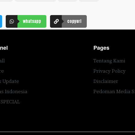
whatsapp
copyurl
nel
Pages
all
Tentang Kami
re
Privacy Policy
s Update
Disclaimer
s Indonesia
Pedoman Media S
 SPECIAL