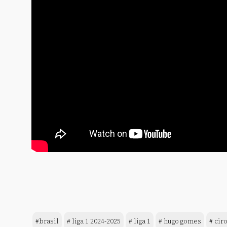
#brasil
# liga 1 2024-2025
# liga 1
# hugo gomes
# cir