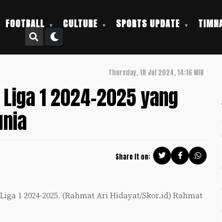
FOOTBALL
CULTURE
SPORTS UPDATE
TIMNA
Thursday, 18 Jul 2024, 14:16 WIB
i Liga 1 2024-2025 yang
unia
Share it on:
 Liga 1 2024-2025. (Rahmat Ari Hidayat/Skor.id) Rahmat