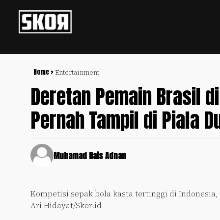
+
Football
Privacy
Policy
Home >
Entertainment
Deretan Pemain Brasil d
+
Pedoman
Culture
Pemberitaan
Pernah Tampil di Piala D
Media
Sports
+
Siber
Update
Disclaimer
Timnas
Muhamad Rais Adnan
Tentang
Indonesia
Kami
SKOR
Kompetisi sepak bola kasta tertinggi di Indonesia,
SPECIAL
Ari Hidayat/Skor.id
Video