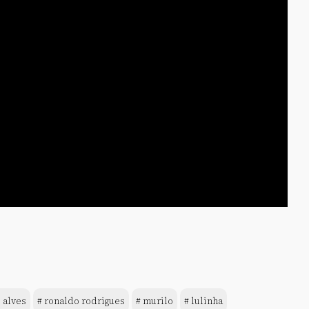
o alves
# ronaldo rodrigues
# murilo
# lulinha