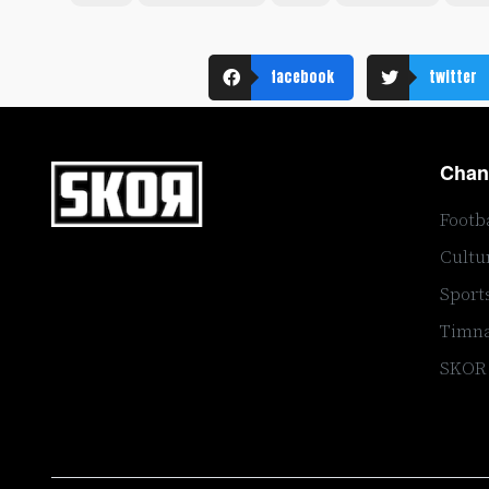
facebook
twitter
Chan
Footb
Cultu
Sport
Timna
SKOR